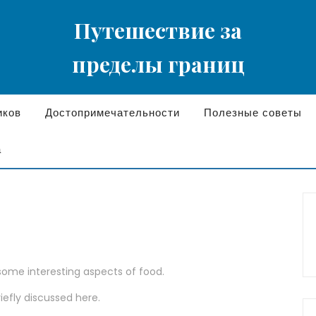
Путешествие за
пределы границ
иков
Достопримечательности
Полезные советы
а
 some interesting aspects of food.
riefly discussed here.