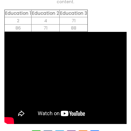
content.
Education 1
Education 2
Education 3
2
4
71
86
71
88