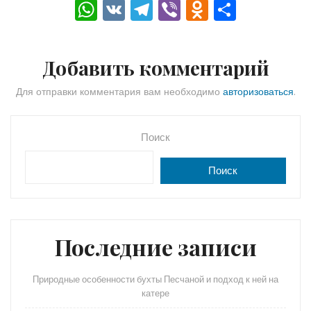
W
V
T
Vi
O
О
h
K
el
b
d
тп
a
e
er
n
р
Добавить комментарий
ts
gr
o
а
A
a
kl
в
Для отправки комментария вам необходимо
авторизоваться
.
p
m
a
и
p
s
ть
Поиск
s
Поиск
ni
ki
Последние записи
Природные особенности бухты Песчаной и подход к ней на
катере