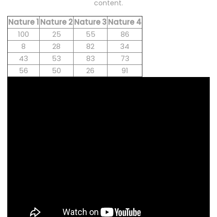
content.
Nature 1
Nature 2
Nature 3
Nature 4
100
25
55
86
8
28
82
34
43
53
83
73
56
50
26
91