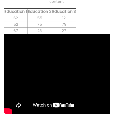
content.
Education 1
Education 2
Education 3
62
55
12
52
75
79
67
28
27