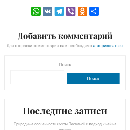
W
V
T
Vi
O
О
h
K
el
b
d
тп
a
e
er
n
р
Добавить комментарий
ts
gr
o
а
A
a
kl
в
Для отправки комментария вам необходимо
авторизоваться
.
p
m
a
и
p
s
ть
Поиск
s
Поиск
ni
ki
Последние записи
Природные особенности бухты Песчаной и подход к ней на
катере