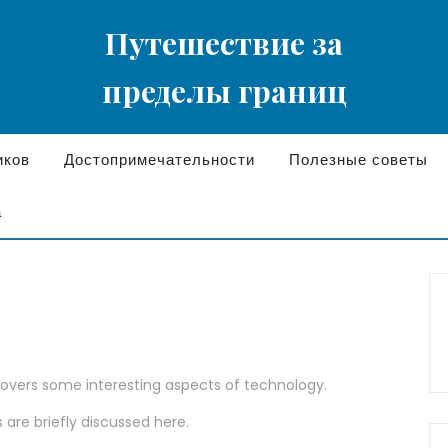
Путешествие за
пределы границ
иков
Достопримечательности
Полезные советы
а
 covers some interesting aspects of technology.
 are briefly discussed here.