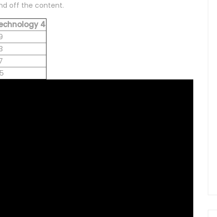
d off the content.
echnology 4
9
3
7
5