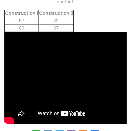
content.
Construction 1
Construction 2
57
20
89
67