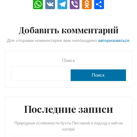
W
V
T
Vi
O
О
h
K
el
b
d
тп
a
e
er
n
р
Добавить комментарий
ts
gr
o
а
A
a
kl
в
Для отправки комментария вам необходимо
авторизоваться
.
p
m
a
и
p
s
ть
Поиск
s
Поиск
ni
ki
Последние записи
Природные особенности бухты Песчаной и подход к ней на
катере