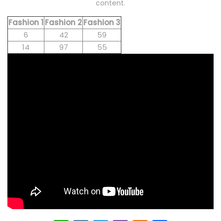
content.
Fashion 1
Fashion 2
Fashion 3
6
42
59
14
97
55