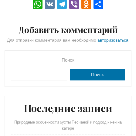
W
V
T
Vi
O
О
h
K
el
b
d
тп
a
e
er
n
р
Добавить комментарий
ts
gr
o
а
A
a
kl
в
Для отправки комментария вам необходимо
авторизоваться
.
p
m
a
и
p
s
ть
Поиск
s
Поиск
ni
ki
Последние записи
Природные особенности бухты Песчаной и подход к ней на
катере