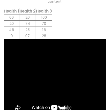
content.
Health 1
Health 2
Health 3
66
20
100
20
74
70
45
28
15
9
97
28