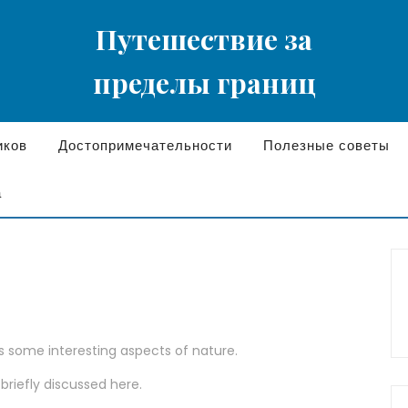
Путешествие за
пределы границ
иков
Достопримечательности
Полезные советы
а
rs some interesting aspects of nature.
 briefly discussed here.