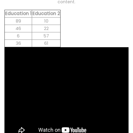
content.
Education 1
Education 2
89
10
46
22
6
57
36
61