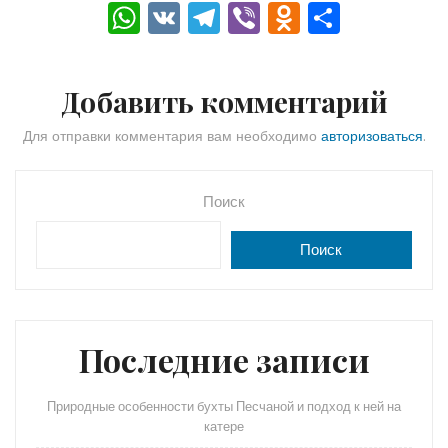
W
V
T
Vi
O
О
h
K
el
b
d
тп
a
e
er
n
р
Добавить комментарий
ts
gr
o
а
A
a
kl
в
Для отправки комментария вам необходимо
авторизоваться
.
p
m
a
и
p
s
ть
Поиск
s
Поиск
ni
ki
Последние записи
Природные особенности бухты Песчаной и подход к ней на
катере