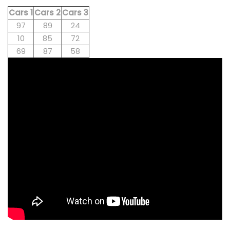
Cars 1
Cars 2
Cars 3
97
89
24
10
85
72
69
87
58