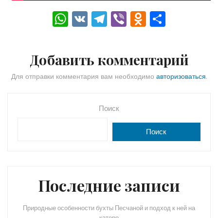
W
V
T
Vi
O
О
h
K
el
b
d
тп
a
e
er
n
р
Добавить комментарий
ts
gr
o
а
A
a
kl
в
Для отправки комментария вам необходимо
авторизоваться
.
p
m
a
и
p
s
ть
Поиск
s
Поиск
ni
ki
Последние записи
Природные особенности бухты Песчаной и подход к ней на
катере