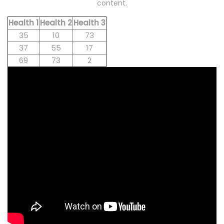
content.
Health 1
Health 2
Health 3
35
10
73
37
55
17
69
73
2