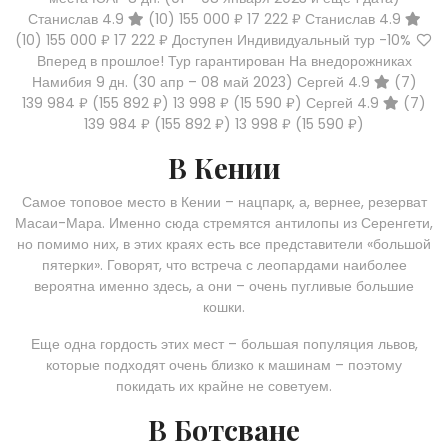
Станислав 4.9
(10)
155 000 ₽
17 222 ₽
Станислав 4.9
(10)
155 000 ₽
17 222 ₽
Доступен Индивидуальный тур
-10%
Вперед в прошлое! Тур гарантирован На внедорожниках
Намибия
9 дн.
(30 апр – 08 май 2023)
Сергей 4.9
(7)
139 984 ₽
(155 892 ₽)
13 998 ₽
(15 590 ₽)
Сергей 4.9
(7)
139 984 ₽
(155 892 ₽)
13 998 ₽
(15 590 ₽)
В Кении
Самое топовое место в Кении – нацпарк, а, вернее, резерват
Масаи-Мара. Именно сюда стремятся антилопы из Серенгети,
но помимо них, в этих краях есть все представители «большой
пятерки». Говорят, что встреча с леопардами наиболее
вероятна именно здесь, а они – очень пугливые большие
кошки.
Еще одна гордость этих мест – большая популяция львов,
которые подходят очень близко к машинам – поэтому
покидать их крайне не советуем.
В Ботсване