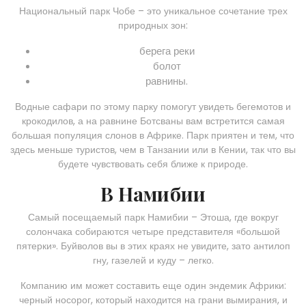
Национальный парк Чобе – это уникальное сочетание трех
природных зон:
берега реки
болот
равнины.
Водные сафари по этому парку помогут увидеть бегемотов и
крокодилов, а на равнине Ботсваны вам встретится самая
большая популяция слонов в Африке. Парк приятен и тем, что
здесь меньше туристов, чем в Танзании или в Кении, так что вы
будете чувствовать себя ближе к природе.
В Намибии
Самый посещаемый парк Намибии – Этоша, где вокруг
солончака собираются четыре представителя «большой
пятерки». Буйволов вы в этих краях не увидите, зато антилоп
гну, газелей и куду – легко.
Компанию им может составить еще один эндемик Африки:
черный носорог, который находится на грани вымирания, и