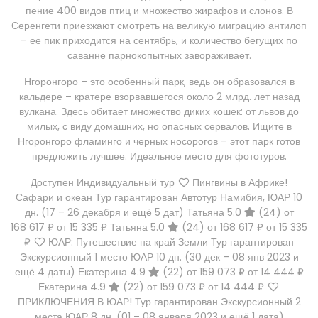
пение 400 видов птиц и множество жирафов и слонов. В
Серенгети приезжают смотреть на великую миграцию антилоп
– ее пик приходится на сентябрь, и количество бегущих по
саванне парнокопытных завораживает.
Нгоронгоро – это особенный парк, ведь он образовался в
кальдере – кратере взорвавшегося около 2 млрд. лет назад
вулкана. Здесь обитает множество диких кошек: от львов до
милых, с виду домашних, но опасных сервалов. Ищите в
Нгоронгоро фламинго и черных носорогов – этот парк готов
предложить лучшее. Идеальное место для фототуров.
Доступен Индивидуальный тур
Пингвины в Африке!
Сафари и океан Тур гарантирован Автотур Намибия, ЮАР
10
дн.
(17 – 26 декабря и ещё 5 дат)
Татьяна 5.0
(24)
от
168 617 ₽
от 15 335 ₽
Татьяна 5.0
(24)
от 168 617 ₽
от 15 335
₽
ЮАР: Путешествие на край Земли Тур гарантирован
Экскурсионный 1 место ЮАР
10 дн.
(30 дек – 08 янв 2023 и
ещё 4 даты)
Екатерина 4.9
(22)
от 159 073 ₽
от 14 444 ₽
Екатерина 4.9
(22)
от 159 073 ₽
от 14 444 ₽
ПРИКЛЮЧЕНИЯ В ЮАР! Тур гарантирован Экскурсионный 2
места ЮАР
8 дн.
(01 – 08 января 2023 и ещё 1 дата)