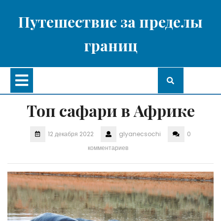
Перейти
к
Путешествие за пределы
содержимому
границ
Кнопка
Открыть
Топ сафари в Африке
12 декабря 2022
glyanecsochi
0
комментариев