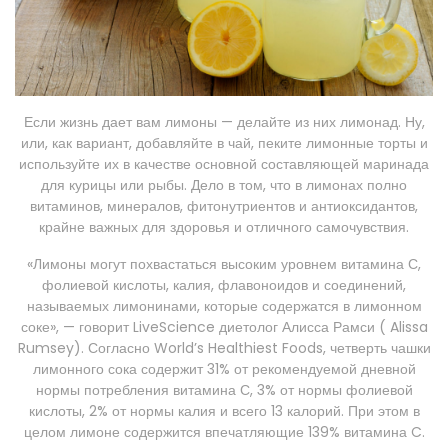
Если жизнь дает вам лимоны — делайте из них лимонад. Ну,
или, как вариант, добавляйте в чай, пеките лимонные торты и
используйте их в качестве основной составляющей маринада
для курицы или рыбы. Дело в том, что в лимонах полно
витаминов, минералов, фитонутриентов и антиоксидантов,
крайне важных для здоровья и отличного самочувствия.
«Лимоны могут похвастаться высоким уровнем витамина С,
фолиевой кислоты, калия, флавоноидов и соединений,
называемых лимонинами, которые содержатся в лимонном
соке», — говорит LiveScience диетолог Алисса Рамси ( Alissa
Rumsey). Согласно World’s Healthiest Foods, четверть чашки
лимонного сока содержит 31% от рекомендуемой дневной
нормы потребления витамина С, 3% от нормы фолиевой
кислоты, 2% от нормы калия и всего 13 калорий. При этом в
целом лимоне содержится впечатляющие 139% витамина C.