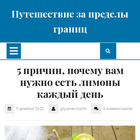
Перейти
к
Путешествие за пределы
содержимому
границ
Кнопка
Открыть
5 причин, почему вам
нужно есть лимоны
каждый день
11 декабря 2022
glyanecsochi
0 комментариев