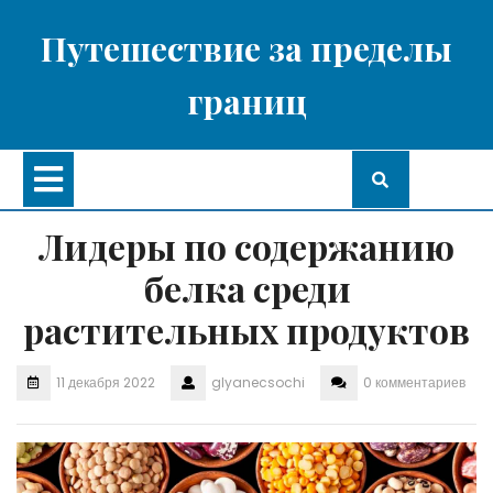
Перейти
к
Путешествие за пределы
содержимому
границ
Кнопка
Открыть
Лидеры по содержанию
белка среди
растительных продуктов
11 декабря 2022
glyanecsochi
0 комментариев