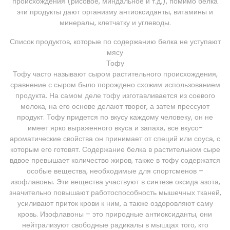
происхождения (рисовое, миндальное и т.д.), помимо белка
эти продукты дают организму антиоксиданты, витамины и
минералы, клетчатку и углеводы.
Список продуктов, которые по содержанию белка не уступают
мясу
Тофу
Тофу часто называют сыром растительного происхождения,
сравнение с сыром было порождено схожим использованием
продукта. На самом деле тофу изготавливается из соевого
молока, на его основе делают творог, а затем прессуют
продукт. Тофу придется по вкусу каждому человеку, он не
имеет ярко выраженного вкуса и запаха, все вкусо-
ароматические свойства он принимает от специй или соуса, с
которым его готовят. Содержание белка в растительном сыре
вдвое превышает количество жиров, также в тофу содержатся
особые вещества, необходимые для спортсменов –
изофлавоны. Эти вещества участвуют в синтезе оксида азота,
значительно повышают работоспособность мышечных тканей,
усиливают приток крови к ним, а также оздоровляют саму
кровь. Изофлавоны – это природные антиоксиданты, они
нейтрализуют свободные радикалы в мышцах того, кто