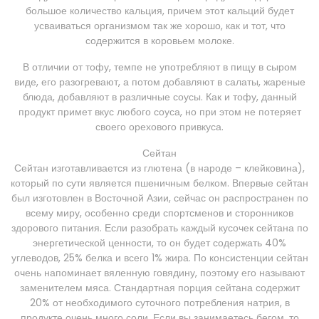
большое количество кальция, причем этот кальций будет
усваиваться организмом так же хорошо, как и тот, что
содержится в коровьем молоке.
В отличии от тофу, темпе не употребляют в пищу в сыром
виде, его разогревают, а потом добавляют в салаты, жареные
блюда, добавляют в различные соусы. Как и тофу, данный
продукт примет вкус любого соуса, но при этом не потеряет
своего орехового привкуса.
Сейтан
Сейтан изготавливается из глютена (в народе – клейковина),
который по сути является пшеничным белком. Впервые сейтан
был изготовлен в Восточной Азии, сейчас он распространен по
всему миру, особенно среди спортсменов и сторонников
здорового питания. Если разобрать каждый кусочек сейтана по
энергетической ценности, то он будет содержать 40%
углеводов, 25% белка и всего 1% жира. По консистенции сейтан
очень напоминает вяленную говядину, поэтому его называют
заменителем мяса. Стандартная порция сейтана содержит
20% от необходимого суточного потребления натрия, в
продукте очень много соли. Если вы занимаетесь бегом, то